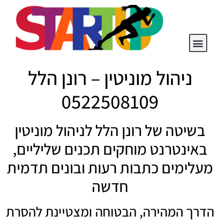
הסרת תוצאות שליליות בגוגל
מחיקת תוצאות שליליות מגוגל
איך למחוק כתבות מגוגל
מחיקת כתבה
הסרת תוכן פוגעני
ניהול מוניטין
אודות רונן הלל ניהול מוניטין
תיקון תדמית שנפגעה בגלל שיימינג פרטי או יריבות עסקית
מחיקת איזכורים שליליים
הסרת תוצאות שליליות
מחיקת תוצאות שליליות
מחיקת כתבות שליליות מאתרים
הסרת מסמכים משפטיים
איך למחוק כתבה מהאינטרנט
ניהול מוניטין – רונן הלל
0522508109
בשיטה של רונן הלל לניהול מוניטין
באינטרנט מוחקים תכנים שליליים,
מעלימים כתבות רעות ובונים תדמית
חדשה
הדרך המהירה, הבטוחה ומצטיינת להסרת