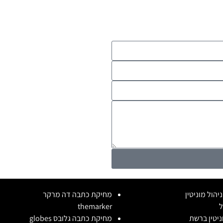
יהול מוניטין
מחיקת כתבה דה מרקר
ל
themarker
וניטין ברשת
מחיקת כתבה גלובס globes