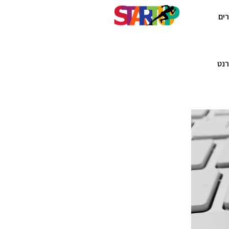
ים
רנט