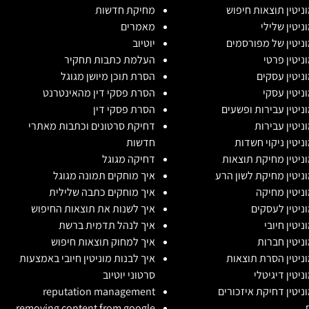
וניטין תוצאות חיפוש
מחיקת חדשות
ניטין שלילי
מאמרים
וניטין של מפורסמים
יוטיוב
וניטין פרטי
העלמת כתבות תחקיר
וניטין עסקים
הסרת תוכן מיושן מגוגל
וניטין עסקי
הסרת פסקי דין מהאינטרנט
וניטין עבירות ופשעים
הסרת פסקי דין
וניטין עבירות
דחיקת סרטונים וכתבות מאתרי
וניטין ניקוי חשדות
חדשות
וניטין מחיקת תוצאות
דחיקה מגוגל
וניטין מחיקת לשון הרע
איך מוחקים תמונה מגוגל
וניטין מחיקה
איך מוחקים כתבה שלילית
וניטין לעסקים
איך לשנות את תוצאות החיפוש
ניטין חיובי
איך לנהל תדמית ברשת
וניטין חברות
איך למחוק תוצאות חיפוש
וניטין הסרת תוצאות
איך לבנות מוניטין חיובי באמצעות
ניטין דיגיטלי
סרטוני יוטיוב
וניטין דחיקת איזכורים
reputation management
removing content from google