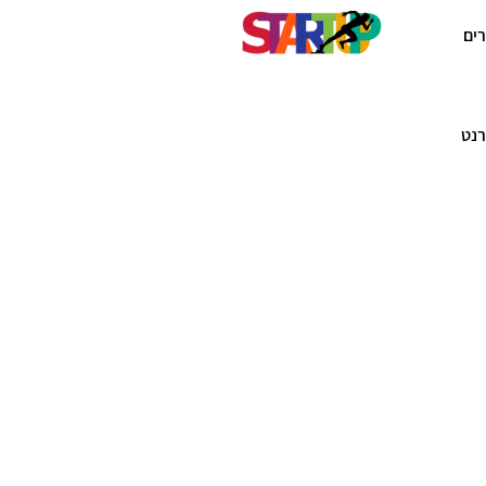
ים
רנט